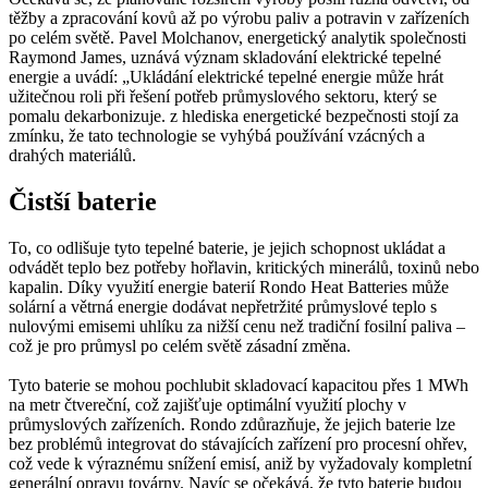
těžby a zpracování kovů až po výrobu paliv a potravin v zařízeních
po celém světě. Pavel Molchanov, energetický analytik společnosti
Raymond James, uznává význam skladování elektrické tepelné
energie a uvádí: „Ukládání elektrické tepelné energie může hrát
užitečnou roli při řešení potřeb průmyslového sektoru, který se
pomalu dekarbonizuje. z hlediska energetické bezpečnosti stojí za
zmínku, že tato technologie se vyhýbá používání vzácných a
drahých materiálů.
Čistší baterie
To, co odlišuje tyto tepelné baterie, je jejich schopnost ukládat a
odvádět teplo bez potřeby hořlavin, kritických minerálů, toxinů nebo
kapalin. Díky využití energie baterií Rondo Heat Batteries může
solární a větrná energie dodávat nepřetržité průmyslové teplo s
nulovými emisemi uhlíku za nižší cenu než tradiční fosilní paliva –
což je pro průmysl po celém světě zásadní změna.
Tyto baterie se mohou pochlubit skladovací kapacitou přes 1 MWh
na metr čtvereční, což zajišťuje optimální využití plochy v
průmyslových zařízeních. Rondo zdůrazňuje, že jejich baterie lze
bez problémů integrovat do stávajících zařízení pro procesní ohřev,
což vede k výraznému snížení emisí, aniž by vyžadovaly kompletní
generální opravu továrny. Navíc se očekává, že tyto baterie budou