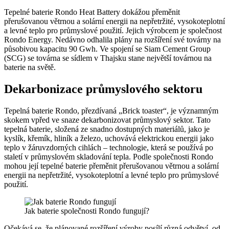
Tepelné baterie Rondo Heat Battery dokážou přeměnit
přerušovanou větrnou a solární energii na nepřetržité, vysokoteplotní
a levné teplo pro průmyslové použití. Jejich výrobcem je společnost
Rondo Energy. Nedávno odhalila plány na rozšíření své továrny na
působivou kapacitu 90 Gwh. Ve spojení se Siam Cement Group
(SCG) se továrna se sídlem v Thajsku stane největší továrnou na
baterie na světě.
Dekarbonizace průmyslového sektoru
Tepelná baterie Rondo, přezdívaná „Brick toaster“, je významným
skokem vpřed ve snaze dekarbonizovat průmyslový sektor. Tato
tepelná baterie, složená ze snadno dostupných materiálů, jako je
kyslík, křemík, hliník a železo, uchovává elektrickou energii jako
teplo v žáruvzdorných cihlách – technologie, která se používá po
staletí v průmyslovém skladování tepla. Podle společnosti Rondo
mohou její tepelné baterie přeměnit přerušovanou větrnou a solární
energii na nepřetržité, vysokoteplotní a levné teplo pro průmyslové
použití.
Jak baterie společnosti Rondo fungují?
Očekává se, že plánované rozšíření výroby posílí různá odvětví, od