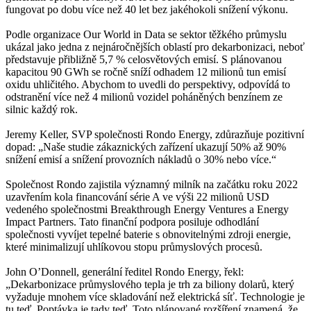
fungovat po dobu více než 40 let bez jakéhokoli snížení výkonu.
Podle organizace Our World in Data se sektor těžkého průmyslu
ukázal jako jedna z nejnáročnějších oblastí pro dekarbonizaci, neboť
představuje přibližně 5,7 % celosvětových emisí. S plánovanou
kapacitou 90 GWh se ročně sníží odhadem 12 milionů tun emisí
oxidu uhličitého. Abychom to uvedli do perspektivy, odpovídá to
odstranění více než 4 milionů vozidel poháněných benzínem ze
silnic každý rok.
Jeremy Keller, SVP společnosti Rondo Energy, zdůrazňuje pozitivní
dopad: „Naše studie zákaznických zařízení ukazují 50% až 90%
snížení emisí a snížení provozních nákladů o 30% nebo více.“
Společnost Rondo zajistila významný milník na začátku roku 2022
uzavřením kola financování série A ve výši 22 milionů USD
vedeného společnostmi Breakthrough Energy Ventures a Energy
Impact Partners. Tato finanční podpora posiluje odhodlání
společnosti vyvíjet tepelné baterie s obnovitelnými zdroji energie,
které minimalizují uhlíkovou stopu průmyslových procesů.
John O’Donnell, generální ředitel Rondo Energy, řekl:
„Dekarbonizace průmyslového tepla je trh za biliony dolarů, který
vyžaduje mnohem více skladování než elektrická síť. Technologie je
tu teď. Poptávka je tady teď. Toto plánované rozšíření znamená, že