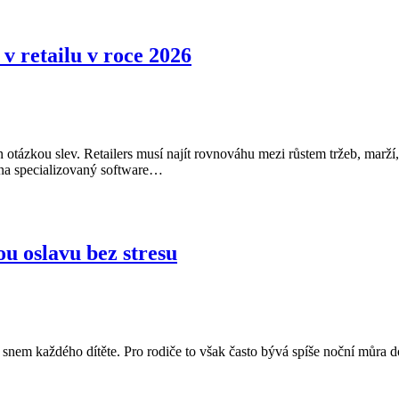
v retailu v roce 2026
otázkou slev. Retailers musí najít rovnováhu mezi růstem tržeb, marží
há na specializovaný software…
u oslavu bez stresu
e snem každého dítěte. Pro rodiče to však často bývá spíše noční můr