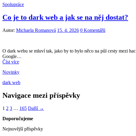
Spolupráce
Co je to dark web a jak se na něj dostat?
Autor:
Michaela Romanová
15. 4. 2026
0 Komentářů
O dark webu se mluví tak, jako by to bylo něco na půl cesty mezi hacke
Google…
Číst více
Novinky
dark web
Navigace mezi příspěvky
1
2
3
…
165
Další →
Doporučujeme
Nejnovější příspěvky