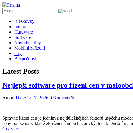
Bleskovky
Internet
Hardware
Software
Návody a tipy
Mobilní zařízení
Hry
Bezpečnost
Latest Posts
Nejlepší software pro řízení cen v maloob
Autor:
Dape
14. 7. 2026
0 Komentářů
Správné řízení cen je jedním z nejdůležitějších faktorů úspěchu mod
ceny pouze na základě zkušeností nebo historických dat. Dnešní mal
Číst více