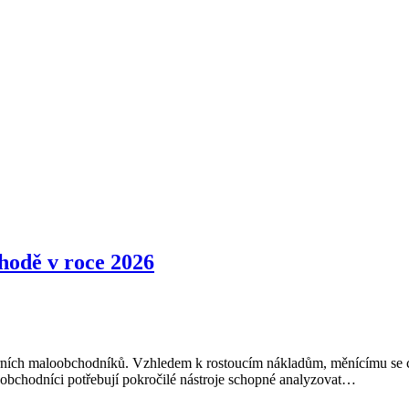
chodě v roce 2026
erních maloobchodníků. Vzhledem k rostoucím nákladům, měnícímu se chov
oobchodníci potřebují pokročilé nástroje schopné analyzovat…