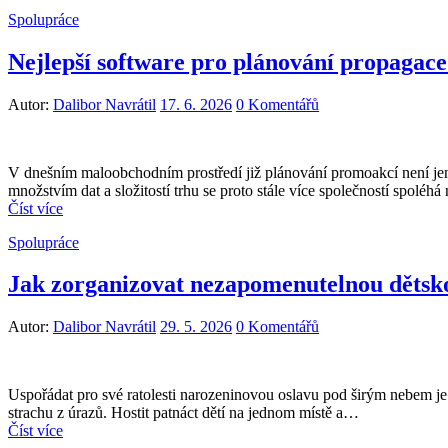
Spolupráce
Nejlepší software pro plánování propagace 
Autor:
Dalibor Navrátil
17. 6. 2026
0 Komentářů
V dnešním maloobchodním prostředí již plánování promoakcí není jen 
množstvím dat a složitostí trhu se proto stále více společností spolé
Číst více
Spolupráce
Jak zorganizovat nezapomenutelnou dětsko
Autor:
Dalibor Navrátil
29. 5. 2026
0 Komentářů
Uspořádat pro své ratolesti narozeninovou oslavu pod širým nebem j
strachu z úrazů. Hostit patnáct dětí na jednom místě a…
Číst více