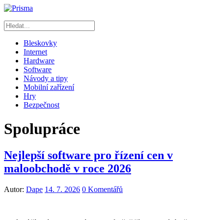
Bleskovky
Internet
Hardware
Software
Návody a tipy
Mobilní zařízení
Hry
Bezpečnost
Spolupráce
Nejlepší software pro řízení cen v
maloobchodě v roce 2026
Autor:
Dape
14. 7. 2026
0 Komentářů