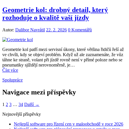
Geometrie kol: drobný detail, který
rozhoduje o kvalitě vaší jízdy
Autor:
Dalibor Navrátil
22. 2. 2026
0 Komentářů
Geometrie kol patří mezi servisní úkony, které většina řidičů řeší až
ve chvíli, kdy se objeví problém. Když už ale zaznamenáte, že vůz
táhne ke straně, volant při jízdě rovně není v přímé poloze nebo se
pneumatiky sjíždějí nerovnoměrně, je…
Číst více
Spolupráce
Navigace mezi příspěvky
1
2
3
…
34
Další →
Nejnovější příspěvky
Nejlepší software pro řízení cen v maloobchodě v roce 2026