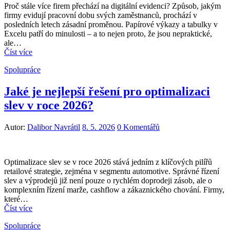
Proč stále více firem přechází na digitální evidenci? Způsob, jakým
firmy evidují pracovní dobu svých zaměstnanců, prochází v
posledních letech zásadní proměnou. Papírové výkazy a tabulky v
Excelu patří do minulosti – a to nejen proto, že jsou nepraktické,
ale…
Číst více
Spolupráce
Jaké je nejlepší řešení pro optimalizaci
slev v roce 2026?
Autor:
Dalibor Navrátil
8. 5. 2026
0 Komentářů
Optimalizace slev se v roce 2026 stává jedním z klíčových pilířů
retailové strategie, zejména v segmentu automotive. Správné řízení
slev a výprodejů již není pouze o rychlém doprodeji zásob, ale o
komplexním řízení marže, cashflow a zákaznického chování. Firmy,
které…
Číst více
Spolupráce