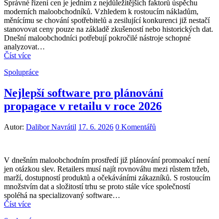
Správné řízení cen je jedním z nejdůležitějších faktorů úspěchu
moderních maloobchodníků. Vzhledem k rostoucím nákladům,
měnícímu se chování spotřebitelů a zesilující konkurenci již nestačí
stanovovat ceny pouze na základě zkušeností nebo historických dat.
Dnešní maloobchodníci potřebují pokročilé nástroje schopné
analyzovat…
Číst více
Spolupráce
Nejlepší software pro plánování
propagace v retailu v roce 2026
Autor:
Dalibor Navrátil
17. 6. 2026
0 Komentářů
V dnešním maloobchodním prostředí již plánování promoakcí není
jen otázkou slev. Retailers musí najít rovnováhu mezi růstem tržeb,
marží, dostupností produktů a očekáváními zákazníků. S rostoucím
množstvím dat a složitostí trhu se proto stále více společností
spoléhá na specializovaný software…
Číst více