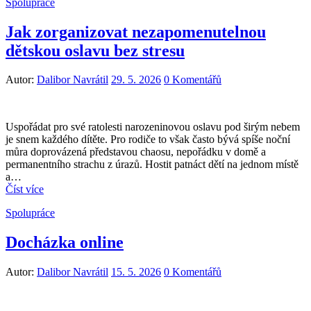
Spolupráce
Jak zorganizovat nezapomenutelnou
dětskou oslavu bez stresu
Autor:
Dalibor Navrátil
29. 5. 2026
0 Komentářů
Uspořádat pro své ratolesti narozeninovou oslavu pod širým nebem
je snem každého dítěte. Pro rodiče to však často bývá spíše noční
můra doprovázená představou chaosu, nepořádku v domě a
permanentního strachu z úrazů. Hostit patnáct dětí na jednom místě
a…
Číst více
Spolupráce
Docházka online
Autor:
Dalibor Navrátil
15. 5. 2026
0 Komentářů