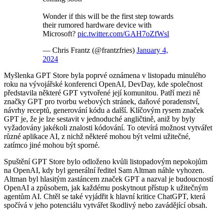
Wonder if this will be the first step towards
their rumored hardware device with
Microsoft?
pic.twitter.com/GAH7oZfWsl
— Chris Frantz (@frantzfries)
January 4,
2024
Myšlenka GPT Store byla poprvé oznámena v listopadu minulého
roku na vývojářské konferenci OpenAI, DevDay, kde společnost
představila některé GPT vytvořené její komunitou. Patří mezi ně
značky GPT pro tvorbu webových stránek, daňové poradenství,
návrhy receptů, generování kódu a další. Klíčovým rysem značek
GPT je, že je lze sestavit v jednoduché angličtině, aniž by byly
vyžadovány jakékoli znalosti kódování. To otevírá možnost vytvářet
různé aplikace AI, z nichž některé mohou být velmi užitečné,
zatímco jiné mohou být sporné.
Spuštění GPT Store bylo odloženo kvůli listopadovým nepokojům
na OpenAI, kdy byl generální ředitel Sam Altman náhle vyhozen.
Altman byl hlasitým zastáncem značek GPT a nazval je budoucností
OpenAI a způsobem, jak každému poskytnout přístup k užitečným
agentům AI. Chtěl se také vyjádřit k hlavní kritice ChatGPT, která
spočívá v jeho potenciálu vytvářet škodlivý nebo zavádějící obsah.