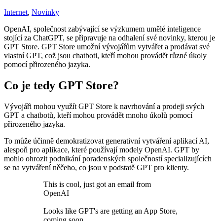
Internet
,
Novinky
OpenAI, společnost zabývající se výzkumem umělé inteligence
stojící za ChatGPT, se připravuje na odhalení své novinky, kterou je
GPT Store. GPT Store umožní vývojářům vytvářet a prodávat své
vlastní GPT, což jsou chatboti, kteří mohou provádět různé úkoly
pomocí přirozeného jazyka.
Co je tedy GPT Store?
Vývojáři mohou využít GPT Store k navrhování a prodeji svých
GPT a chatbotů, kteří mohou provádět mnoho úkolů pomocí
přirozeného jazyka.
To může účinně demokratizovat generativní vytváření aplikací AI,
alespoň pro aplikace, které používají modely OpenAI. GPT by
mohlo ohrozit podnikání poradenských společností specializujících
se na vytváření něčeho, co jsou v podstatě GPT pro klienty.
This is cool, just got an email from
OpenAI
Looks like GPT's are getting an App Store,
coming soon