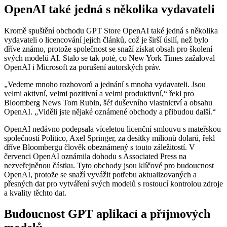
OpenAI také jedná s několika vydavateli
Kromě spuštění obchodu GPT Store OpenAI také jedná s několika
vydavateli o licencování jejich článků, což je širší úsilí, než bylo
dříve známo, protože společnost se snaží získat obsah pro školení
svých modelů AI. Stalo se tak poté, co New York Times zažaloval
OpenAI i Microsoft za porušení autorských práv.
„Vedeme mnoho rozhovorů a jednání s mnoha vydavateli. Jsou
velmi aktivní, velmi pozitivní a velmi produktivní,“ řekl pro
Bloomberg News Tom Rubin, šéf duševního vlastnictví a obsahu
OpenAI. „Viděli jste nějaké oznámené obchody a přibudou další.“
OpenAI nedávno podepsala víceletou licenční smlouvu s mateřskou
společností Politico, Axel Springer, za desítky milionů dolarů, řekl
dříve Bloombergu člověk obeznámený s touto záležitostí. V
červenci OpenAI oznámila dohodu s Associated Press na
nezveřejněnou částku. Tyto obchody jsou klíčové pro budoucnost
OpenAI, protože se snaží vyvážit potřebu aktualizovaných a
přesných dat pro vytváření svých modelů s rostoucí kontrolou zdroje
a kvality těchto dat.
Budoucnost GPT aplikací a příjmových