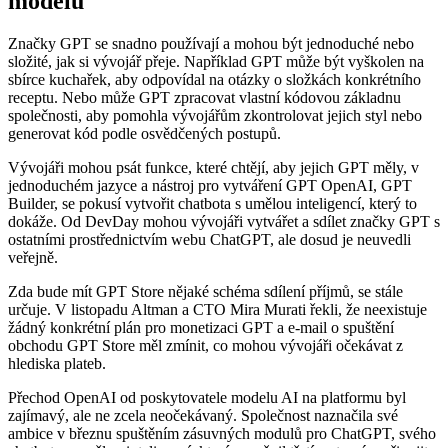
modelů
Značky GPT se snadno používají a mohou být jednoduché nebo
složité, jak si vývojář přeje. Například GPT může být vyškolen na
sbírce kuchařek, aby odpovídal na otázky o složkách konkrétního
receptu. Nebo může GPT zpracovat vlastní kódovou základnu
společnosti, aby pomohla vývojářům zkontrolovat jejich styl nebo
generovat kód podle osvědčených postupů.
Vývojáři mohou psát funkce, které chtějí, aby jejich GPT měly, v
jednoduchém jazyce a nástroj pro vytváření GPT OpenAI, GPT
Builder, se pokusí vytvořit chatbota s umělou inteligencí, který to
dokáže. Od DevDay mohou vývojáři vytvářet a sdílet značky GPT s
ostatními prostřednictvím webu ChatGPT, ale dosud je neuvedli
veřejně.
Zda bude mít GPT Store nějaké schéma sdílení příjmů, se stále
určuje. V listopadu Altman a CTO Mira Murati řekli, že neexistuje
žádný konkrétní plán pro monetizaci GPT a e-mail o spuštění
obchodu GPT Store měl zmínit, co mohou vývojáři očekávat z
hlediska plateb.
Přechod OpenAI od poskytovatele modelu AI na platformu byl
zajímavý, ale ne zcela neočekávaný. Společnost naznačila své
ambice v březnu spuštěním zásuvných modulů pro ChatGPT, svého