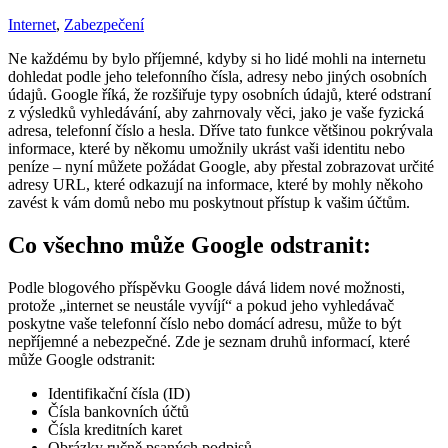
Internet
,
Zabezpečení
Ne každému by bylo příjemné, kdyby si ho lidé mohli na internetu
dohledat podle jeho telefonního čísla, adresy nebo jiných osobních
údajů. Google říká, že rozšiřuje typy osobních údajů, které odstraní
z výsledků vyhledávání, aby zahrnovaly věci, jako je vaše fyzická
adresa, telefonní číslo a hesla. Dříve tato funkce většinou pokrývala
informace, které by někomu umožnily ukrást vaši identitu nebo
peníze – nyní můžete požádat Google, aby přestal zobrazovat určité
adresy URL, které odkazují na informace, které by mohly někoho
zavést k vám domů nebo mu poskytnout přístup k vašim účtům.
Co všechno může Google odstranit:
Podle blogového příspěvku Google dává lidem nové možnosti,
protože „internet se neustále vyvíjí“ a pokud jeho vyhledávač
poskytne vaše telefonní číslo nebo domácí adresu, může to být
nepříjemné a nebezpečné. Zde je seznam druhů informací, které
může Google odstranit:
Identifikační čísla (ID)
Čísla bankovních účtů
Čísla kreditních karet
Obrázky ručně psaných podpisů