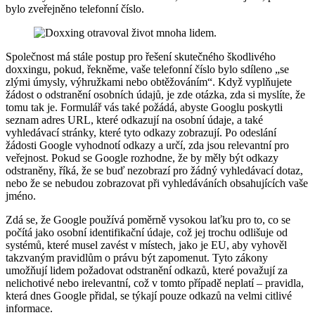
bylo zveřejněno telefonní číslo.
Společnost má stále postup pro řešení skutečného škodlivého
doxxingu, pokud, řekněme, vaše telefonní číslo bylo sdíleno „se
zlými úmysly, výhružkami nebo obtěžováním“. Když vyplňujete
žádost o odstranění osobních údajů, je zde otázka, zda si myslíte, že
tomu tak je. Formulář vás také požádá, abyste Googlu poskytli
seznam adres URL, které odkazují na osobní údaje, a také
vyhledávací stránky, které tyto odkazy zobrazují. Po odeslání
žádosti Google vyhodnotí odkazy a určí, zda jsou relevantní pro
veřejnost. Pokud se Google rozhodne, že by měly být odkazy
odstraněny, říká, že se buď nezobrazí pro žádný vyhledávací dotaz,
nebo že se nebudou zobrazovat při vyhledáváních obsahujících vaše
jméno.
Zdá se, že Google používá poměrně vysokou laťku pro to, co se
počítá jako osobní identifikační údaje, což jej trochu odlišuje od
systémů, které musel zavést v místech, jako je EU, aby vyhověl
takzvaným pravidlům o právu být zapomenut. Tyto zákony
umožňují lidem požadovat odstranění odkazů, které považují za
nelichotivé nebo irelevantní, což v tomto případě neplatí – pravidla,
která dnes Google přidal, se týkají pouze odkazů na velmi citlivé
informace.