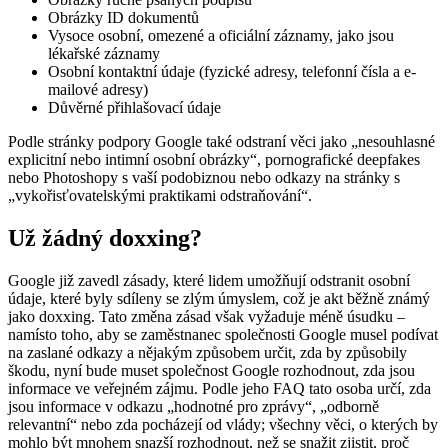
Obrázky ID dokumentů
Vysoce osobní, omezené a oficiální záznamy, jako jsou
lékařské záznamy
Osobní kontaktní údaje (fyzické adresy, telefonní čísla a e-
mailové adresy)
Důvěrné přihlašovací údaje
Podle stránky podpory Google také odstraní věci jako „nesouhlasné
explicitní nebo intimní osobní obrázky“, pornografické deepfakes
nebo Photoshopy s vaší podobiznou nebo odkazy na stránky s
„vykořisťovatelskými praktikami odstraňování“.
Už žádný doxxing?
Google již zavedl zásady, které lidem umožňují odstranit osobní
údaje, které byly sdíleny se zlým úmyslem, což je akt běžně známý
jako doxxing. Tato změna zásad však vyžaduje méně úsudku –
namísto toho, aby se zaměstnanec společnosti Google musel podívat
na zaslané odkazy a nějakým způsobem určit, zda by způsobily
škodu, nyní bude muset společnost Google rozhodnout, zda jsou
informace ve veřejném zájmu. Podle jeho FAQ tato osoba určí, zda
jsou informace v odkazu „hodnotné pro zprávy“, „odborně
relevantní“ nebo zda pocházejí od vlády; všechny věci, o kterých by
mohlo být mnohem snazší rozhodnout, než se snažit zjistit, proč