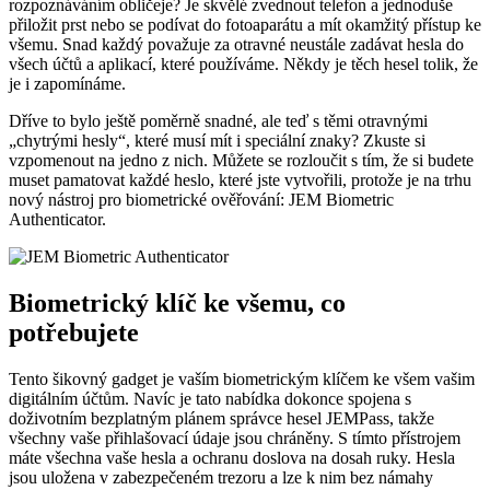
rozpoznáváním obličeje? Je skvělé zvednout telefon a jednoduše
přiložit prst nebo se podívat do fotoaparátu a mít okamžitý přístup ke
všemu. Snad každý považuje za otravné neustále zadávat hesla do
všech účtů a aplikací, které používáme. Někdy je těch hesel tolik, že
je i zapomínáme.
Dříve to bylo ještě poměrně snadné, ale teď s těmi otravnými
„chytrými hesly“, které musí mít i speciální znaky? Zkuste si
vzpomenout na jedno z nich. Můžete se rozloučit s tím, že si budete
muset pamatovat každé heslo, které jste vytvořili, protože je na trhu
nový nástroj pro biometrické ověřování: JEM Biometric
Authenticator.
Biometrický klíč ke všemu, co
potřebujete
Tento šikovný gadget je vaším biometrickým klíčem ke všem vašim
digitálním účtům. Navíc je tato nabídka dokonce spojena s
doživotním bezplatným plánem správce hesel JEMPass, takže
všechny vaše přihlašovací údaje jsou chráněny. S tímto přístrojem
máte všechna vaše hesla a ochranu doslova na dosah ruky. Hesla
jsou uložena v zabezpečeném trezoru a lze k nim bez námahy