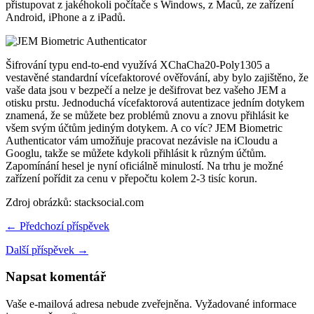
přistupovat z jakéhokoli počítače s Windows, z Maců, ze zařízení
Android, iPhone a z iPadů.
Šifrování typu end-to-end využívá XChaCha20-Poly1305 a
vestavěné standardní vícefaktorové ověřování, aby bylo zajištěno, že
vaše data jsou v bezpečí a nelze je dešifrovat bez vašeho JEM a
otisku prstu. Jednoduchá vícefaktorová autentizace jedním dotykem
znamená, že se můžete bez problémů znovu a znovu přihlásit ke
všem svým účtům jediným dotykem. A co víc? JEM Biometric
Authenticator vám umožňuje pracovat nezávisle na iCloudu a
Googlu, takže se můžete kdykoli přihlásit k různým účtům.
Zapomínání hesel je nyní oficiálně minulostí. Na trhu je možné
zařízení pořídit za cenu v přepočtu kolem 2-3 tisíc korun.
Zdroj obrázků: stacksocial.com
← Předchozí příspěvek
Další příspěvek →
Napsat komentář
Vaše e-mailová adresa nebude zveřejněna.
Vyžadované informace