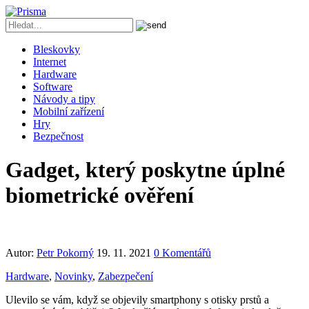
Bleskovky
Internet
Hardware
Software
Návody a tipy
Mobilní zařízení
Hry
Bezpečnost
Gadget, který poskytne úplné
biometrické ověření
Autor:
Petr Pokorný
19. 11. 2021
0 Komentářů
Hardware
,
Novinky
,
Zabezpečení
Ulevilo se vám, když se objevily smartphony s otisky prstů a