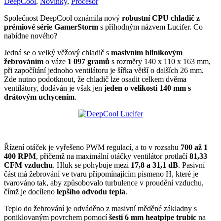
DeepCool
,
Novinky
,
Procesor
Společnost DeepCool oznámila nový
robustní CPU chladič z
prémiové série GamerStorm
s příhodným názvem Lucifer. Co
nabídne nového?
Jedná se o velký věžový chladič s
masivním hliníkovým
žebrováním
o váze
1 097 gramů
s rozměry 140 x 110 x 163 mm,
při započítání jednoho ventilátoru je šířka větší o dalších 26 mm.
Zde nutno podotknout, že chladič lze osadit celkem dvěma
ventilátory, dodáván je však jen
jeden o velikosti 140 mm s
drátovým uchycením
.
Řízení otáček je vyřešeno PWM regulací, a to v rozsahu
700 až 1
400 RPM
, přičemž na maximální otáčky ventilátor protlačí
81,33
CFM vzduchu
. Hluk se pohybuje mezi
17,8 a 31,1 dB
. Pasivní
část má žebrování ve tvaru připomínajícím písmeno H, které je
tvarováno tak, aby způsobovalo turbulence v proudění vzduchu,
čímž je docíleno
lepšího odvodu tepla
.
Teplo do žebrování je odváděno z masivní měděné základny s
poniklovaným povrchem pomocí
šesti 6 mm heatpipe trubic
na