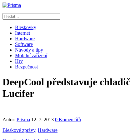
Bleskovky
Internet
Hardware
Software
Návody a tipy
Mobilní zařízení
Hry
Bezpečnost
DeepCool představuje chladič
Lucifer
Autor:
Prisma
12. 7. 2013
0 Komentářů
Bleskové zprávy
,
Hardware