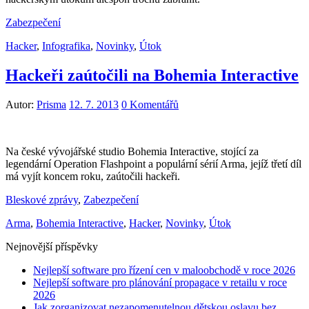
Zabezpečení
Hacker
,
Infografika
,
Novinky
,
Útok
Hackeři zaútočili na Bohemia Interactive
Autor:
Prisma
12. 7. 2013
0 Komentářů
Na české vývojářské studio Bohemia Interactive, stojící za
legendární Operation Flashpoint a populární sérií Arma, jejíž třetí díl
má vyjít koncem roku, zaútočili hackeři.
Bleskové zprávy
,
Zabezpečení
Arma
,
Bohemia Interactive
,
Hacker
,
Novinky
,
Útok
Nejnovější příspěvky
Nejlepší software pro řízení cen v maloobchodě v roce 2026
Nejlepší software pro plánování propagace v retailu v roce
2026
Jak zorganizovat nezapomenutelnou dětskou oslavu bez