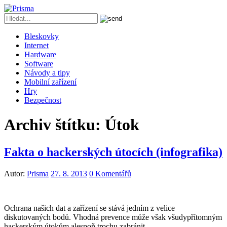
Bleskovky
Internet
Hardware
Software
Návody a tipy
Mobilní zařízení
Hry
Bezpečnost
Archiv štítku:
Útok
Fakta o hackerských útocích (infografika)
Autor:
Prisma
27. 8. 2013
0 Komentářů
Ochrana našich dat a zařízení se stává jedním z velice
diskutovaných bodů. Vhodná prevence může však všudypřítomným
hackerským útokům alespoň trochu zabránit.