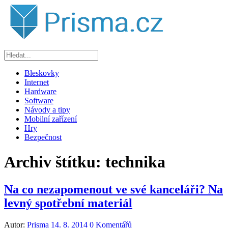
Bleskovky
Internet
Hardware
Software
Návody a tipy
Mobilní zařízení
Hry
Bezpečnost
Archiv štítku:
technika
Na co nezapomenout ve své kanceláři? Na
levný spotřební materiál
Autor:
Prisma
14. 8. 2014
0 Komentářů