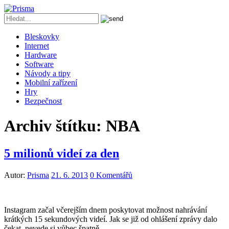
Bleskovky
Internet
Hardware
Software
Návody a tipy
Mobilní zařízení
Hry
Bezpečnost
Archiv štítku:
NBA
5 milionů videí za den
Autor:
Prisma
21. 6. 2013
0 Komentářů
Instagram začal včerejším dnem poskytovat možnost nahrávání
krátkých 15 sekundových videí. Jak se již od ohlášení zprávy dalo
čekat, nevede si vůbec špatně.