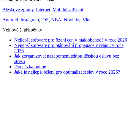
Bleskové zprávy
,
Internet
,
Mobilní zařízení
Android
,
Instagram
,
iOS
,
NBA
,
Novinky
,
Vine
Nejnovější příspěvky
Nejlepší software pro řízení cen v maloobchodě v roce 2026
Nejlepší software pro plánování propagace v retailu v roce
2026
Jak zorganizovat nezapomenutelnou dětskou oslavu bez
stresu
Docházka online
Jaké je nejlepší řešení pro optimalizaci slev v roce 2026?