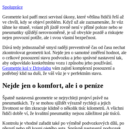
Spolupráce
Geometrie kol patří mezi servisní úkony, které většina řidičů řeší až
ve chvíli, kdy se objeví problém. Když už ale zaznamenáte, že vůz
táhne ke straně, volant při jízdě rovně není v přímé poloze nebo se
pneumatiky sjíždějí nerovnoměrně, je už obvykle pozdě a riskujete
nejen provozní potíže, ale i svou vlastní bezpečnost.
Dává tedy jednoznačně smysl raději preventivně čas od času nechat
zkontrolovat geometrii kol. Nejde jen o samotné změření hodnot, ale
o celkové posouzení stavu podvozku a jeho správné nastavení tak,
aby odpovídalo konkrétnímu vozu i způsobu jeho používání.
Geometrie kol v Drivelabu
vám zajistí komplexní posouzení a
potřebný klid na duši, že váš vůz je v perfektním stavu.
Nejde jen o komfort, ale i o peníze
Špatně nastavená geometrie se nejrychleji projeví právě na
pneumatikách. Ty se mohou sjíždět výrazně rychleji a jejich
životnost se tím zkracuje klidně o několik tisíc kilometrů. A všichni
řidiči dobře ví, že kvalitní pneumatiky nejsou záležitost pár tisíců.
Kontrolu je vhodné zařadit také po výměně podvozkových dílů, po
přezutí nebo při koupi ojetého auta. Správně nastavený podvozek