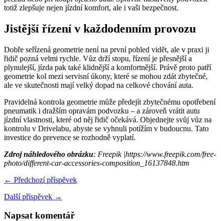
totiž zlepšuje nejen jízdní komfort, ale i vaši bezpečnost.
Jistější řízení v každodenním provozu
Dobře seřízená geometrie není na první pohled vidět, ale v praxi ji
řidič pozná velmi rychle. Vůz drží stopu, řízení je přesnější a
plynulejší, jízda pak také klidnější a komfortnější. Právě proto patří
geometrie kol mezi servisní úkony, které se mohou zdát zbytečné,
ale ve skutečnosti mají velký dopad na celkové chování auta.
Pravidelná kontrola geometrie může předejít zbytečnému opotřebení
pneumatik i dražším opravám podvozku – a zároveň vrátit autu
jízdní vlastnosti, které od něj řidič očekává. Objednejte svůj vůz na
kontrolu v Drivelabu, abyste se vyhnuli potížím v budoucnu. Tato
investice do prevence se rozhodně vyplatí.
Zdroj náhledového obrázku
: Freepik |https://www.freepik.com/free-
photo/different-car-accessories-composition_16137848.htm
← Předchozí příspěvek
Další příspěvek →
Napsat komentář