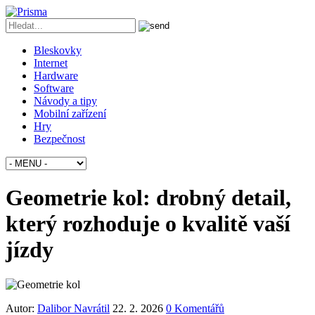
Bleskovky
Internet
Hardware
Software
Návody a tipy
Mobilní zařízení
Hry
Bezpečnost
Geometrie kol: drobný detail,
který rozhoduje o kvalitě vaší
jízdy
Autor:
Dalibor Navrátil
22. 2. 2026
0 Komentářů