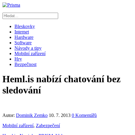
Bleskovky
Internet
Hardware
Software
Návody a tipy
Mobilní zařízení
Hry
Bezpečnost
Heml.is nabízí chatování bez
sledování
Autor:
Dominik Zemko
10. 7. 2013
0 Komentářů
Mobilní zařízení
,
Zabezpečení