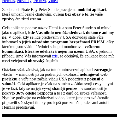
Heml.is
,
Novinky
,
PRISM
,
Videa
Zakladatel Pirate Bay Peter Sunde pracuje na
mobilní aplikaci
,
která umožní běžné chatování, ovšem
bez obav o to, že vaše
zprávy čte třetí strana
.
Celá aplikace ponese název Heml.is a sám Peter Sunde o ní mluví
jako o aplikaci,
kde Vás nikdo nemůže sledovat, dokonce ani my
ne
. V době, kdy se lidé především v USA dozvídají stále více
informací o jejich
národním programu bezpečnosti PRISM
, díky
kterému jsou vládní úředníci schopni monitorovat
veškerou
komunikaci, která se odehrává nejen na území USA
, o jednom
případu jsme Vás informovali
zde
, se očekává, že aplikace bude mít
mezi veřejností
obrovský úspěch
.
Otázkou však zůstává, jak na tuto kontroverzní aplikaci
zareaguje
vláda
– v minulosti již za podivných okolností
nefungoval web
projektu
a veřejnost začala vládu USA podezírat
z pokusů o
sabotáž
. Celá aplikace je však na samém začátku svojí cesty a nyní
je ve fázi, kdy se na její vývoj
shánějí peníze
– v současnosti je
pokryto
36% celého rozpočtu
a to i z darů od široké veřejnosti.
Nyní se podívejte na exkluzivní video, které jsme pro své čtenáře
připravili s českými titulky pro lepší porozumění, kde sami autoři
Heml.is představují.